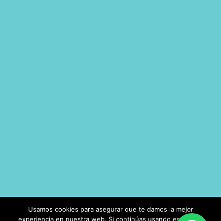
Diseñado y Desarrollado por
Mundo Majara
Usamos cookies para asegurar que te damos la mejor
experiencia en nuestra web. Si continúas usando este sitio,