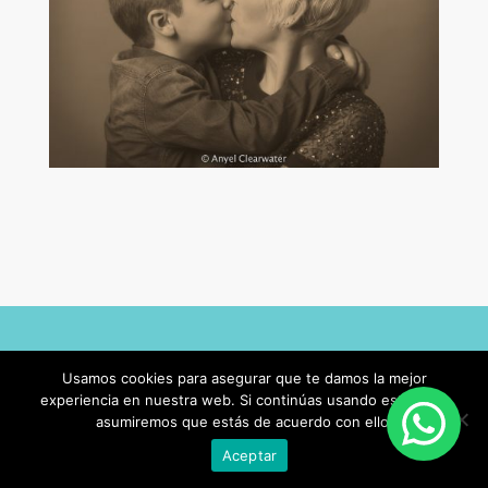
Usamos cookies para asegurar que te damos la mejor
experiencia en nuestra web. Si continúas usando este sitio,
REGALA Y DECORA FOTOGRAFÍA
asumiremos que estás de acuerdo con ello.
HOME
Aceptar
REGALA