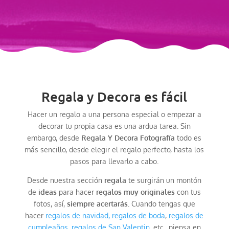
Regala y Decora es fácil
Hacer un regalo a una persona especial o empezar a
decorar tu propia casa es una ardua tarea. Sin
embargo, desde
Regala Y Decora Fotografía
todo es
más sencillo, desde elegir el regalo perfecto, hasta los
pasos para llevarlo a cabo.
Desde nuestra sección
regala
te surgirán un montón
de
ideas
para hacer
regalos
muy originales
con tus
fotos, así,
siempre acertarás.
Cuando tengas que
hacer
regalos de navidad,
regalos de boda
,
regalos de
cumpleaños
,
regalos de San Valentin
, etc., piensa en