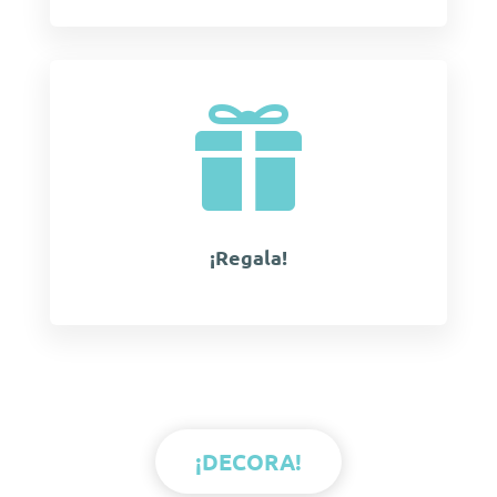

¡Regala!
¡DECORA!