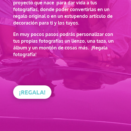
proyecto que
nace para dar vida a tus
fotografías, donde poder convertirlas en un
regalo original o en un estupendo artículo de
decoración para ti y los tuyos.
En muy pocos pasos podrás personalizar con
tus propias fotografías un lienzo, una taza, un
álbum y un montón de cosas más.
¡Regala
fotografía!
¡REGALA!